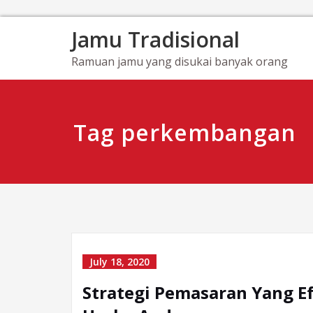
Skip
Jamu Tradisional
to
content
Ramuan jamu yang disukai banyak orang
Tag perkembangan
July 18, 2020
Strategi Pemasaran Yang 