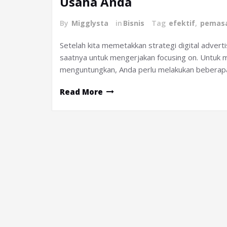
Usaha Anda
By
Migglysta
in
Bisnis
Tag
efektif
,
pemas
Setelah kita memetakkan strategi digital advert
saatnya untuk mengerjakan focusing on. Untuk me
menguntungkan, Anda perlu melakukan beberap
Read More