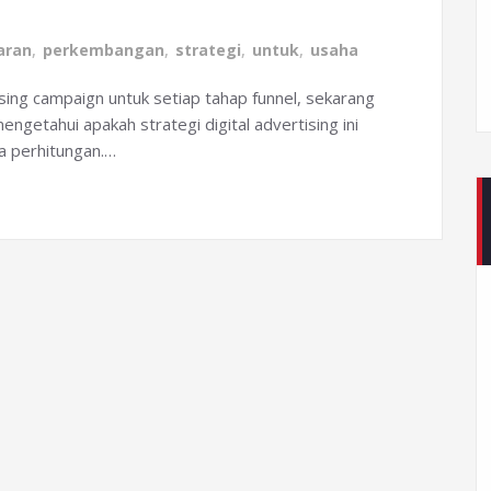
aran
,
perkembangan
,
strategi
,
untuk
,
usaha
ising campaign untuk setiap tahap funnel, sekarang
ngetahui apakah strategi digital advertising ini
a perhitungan.…